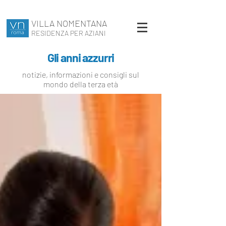
VILLA NOMENTANA
RESIDENZA PER AZIANI
Gli anni azzurri
notizie, informazioni e consigli sul
mondo della terza età