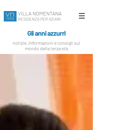
VILLA NOMENTANA
RESIDENZA PER AZIANI
Gli anni azzurri
notizie, informazioni e consigli sul
mondo della terza età